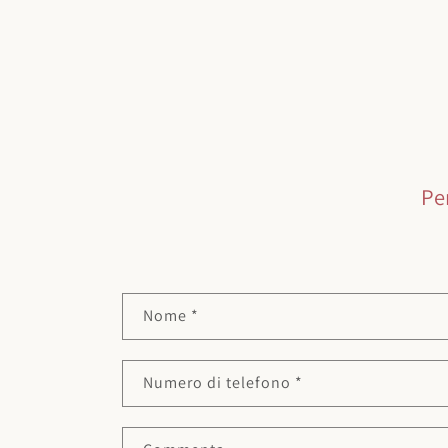
Pe
Modulo di contatto
Nome
*
Numero di telefono
*