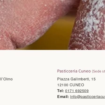
Pasticceria Cuneo
(Sede s
ll’Olmo
Piazza Galimberti, 15
12100 CUNEO
Tel:
0171 692509
Email:
info@pasticceriacu