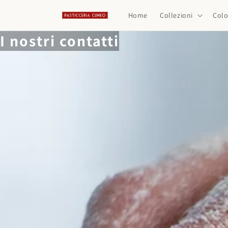
rettamente ai contenuti
Home
Collezioni
Col
I nostri contatti